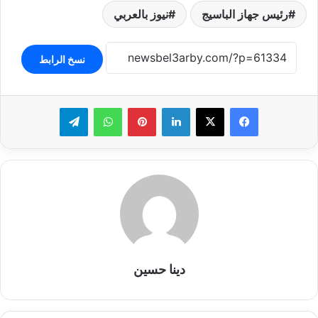
رئيس جهاز الباسيج
نيوز بالعربي
نسخ الرابط
لينكدإن
بينتيريست
واتساب
تيلقرام
دينا حسين