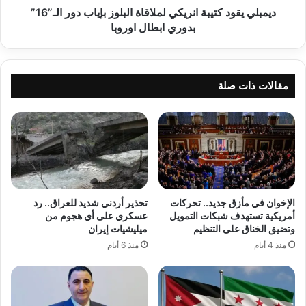
بدوري
ديمبلي يقود كتيبة انريكي لملاقاة البلوز بإياب دور الـ”16”
ابطال
بدوري ابطال اوروبا
اوروبا
مقالات ذات صلة
الإخوان في مأزق جديد.. تحركات
تحذير أردني شديد للعراق.. رد
أمريكية تستهدف شبكات التمويل
عسكري على أي هجوم من
وتضيق الخناق على التنظيم
ميليشيات إيران
منذ 4 أيام
منذ 6 أيام