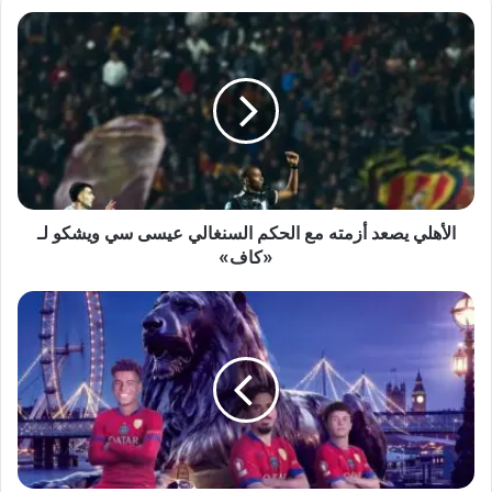
الأهلي
يصعد
أزمته
مع
الحكم
السنغالي
عيسى
سي
ويشكو
لـ
الأهلي يصعد أزمته مع الحكم السنغالي عيسى سي ويشكو لـ
«كاف»
«كاف»
ديمبلي
يقود
كتيبة
انريكي
لملاقاة
البلوز
بإياب
دور
الـ”16”