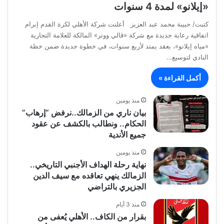
«إيلانو» لمدة 4 سنوات
كتبت/ حبيبة محمد عبد العزيز أعلنت شركة الأهلي لكرة القدم إبرام
اتفاقية رعاية جديدة مع شركة «ڤالي ووتر» المالكة للعلامة التجارية
«مياه إيلانو»، بعقد يمتد لأربع سنوات، في خطوة جديدة ضمن خطة
النادي لتوسيع…
أكمل القراءة »
منذ يومين
بيان ناري من الزمالك..نرفض “إرهاب”
الحكام.. ونطالب بالكشف عن عقود
جميع الأندية
منذ يومين
نهاية رحلة الهداف الأجنبي التاريخي..
الزمالك ينهي تعاقده مع سيف الدين
الجزيري بالتراضي
منذ 3 أيام
بقرار من الكاف.. الأهلي يُعفى من