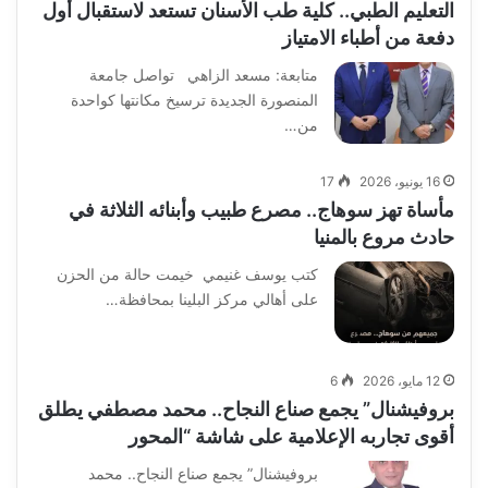
التعليم الطبي.. كلية طب الأسنان تستعد لاستقبال أول
دفعة من أطباء الامتياز
متابعة: مسعد الزاهي تواصل جامعة
المنصورة الجديدة ترسيخ مكانتها كواحدة
من…
16 يونيو، 2026
17
مأساة تهز سوهاج.. مصرع طبيب وأبنائه الثلاثة في
حادث مروع بالمنيا
كتب يوسف غنيمي خيمت حالة من الحزن
على أهالي مركز البلينا بمحافظة…
12 مايو، 2026
6
بروفيشنال” يجمع صناع النجاح.. محمد مصطفي يطلق
أقوى تجاربه الإعلامية على شاشة “المحور
بروفيشنال” يجمع صناع النجاح.. محمد