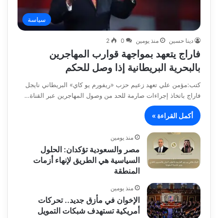
سياسة
دينا حسين
منذ يومين
0
2
فاراج يتعهد بمواجهة قوارب المهاجرين
بالبحرية البريطانية إذا وصل للحكم
كتب:مؤمن علي تعهد زعيم حزب «ريفورم يو كاي» البريطاني نايجل
فاراج باتخاذ إجراءات صارمة للحد من وصول المهاجرين عبر القناة…
أكمل القراءة »
منذ يومين
مصر والسعودية تؤكدان: الحلول
السياسية هي الطريق لإنهاء أزمات
المنطقة
منذ يومين
الإخوان في مأزق جديد.. تحركات
أمريكية تستهدف شبكات التمويل