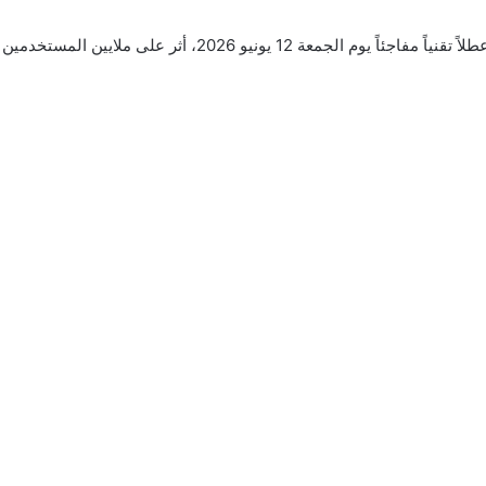
شهدت منصتا فيسبوك وماسنجر التابعتان لشركة ميتا عطلاً تقنياً