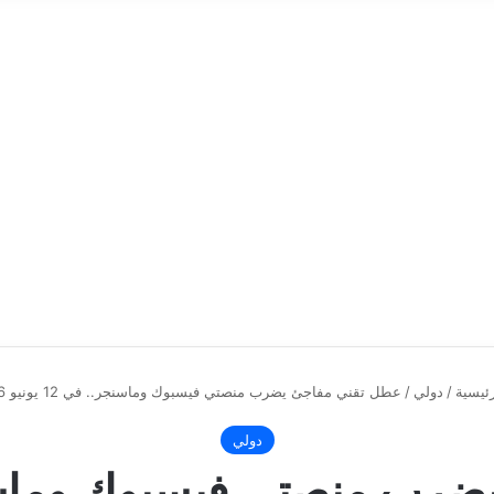
ئيسية
/
دولي
/
عطل تقني مفاجئ يضرب منصتي فيسبوك وماسنجر.. في 12 يونيو 2026
دولي