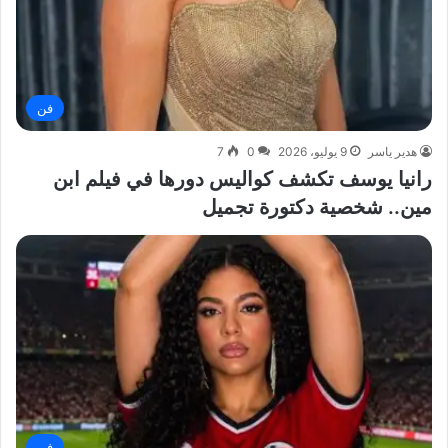
فن
هدير ياسر
9 يوليو، 2026
0
7
رانيا يوسف تكشف كواليس دورها في فيلم ابن
مين.. شخصية دكتورة تجميل
فن