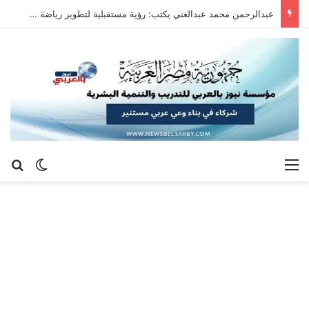
عبدالرحمن محمد عبدالغني يكتب: رؤية مستقبلية لتطوير رياضة سلاح الشيش في جمهورية مصر العربية
القائمة
بح
الوضع ا