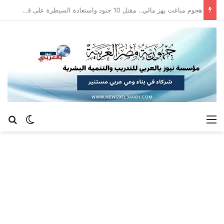
هجوم مباغت يهز مالي.. مقتل 10 جنود واستعادة السيطرة على قاعدة عسكرية
القائمة
بح
الوضع ا