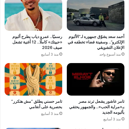
أحمد سعد يشوّق جمهوره لـ”الألبوم
رسميًا.. عمرو دياب يطرح ألبوم
الإلكترو”.. وسفينة فضاء تخطفه في
«حبيتك» كاملًا.. 12 أغنية تشعل
الإعلان التشويقي
صيف 2026
منذ أسبوع واحد
منذ 3 أسابيع
تامر عاشور يشعل ترند مصر
تامر حسني يطلق “مش هتكرر”
بـ«مراية الحب».. والجمهور يحتفي
بحصرية على أنغامي
بألبومه الجديد
منذ 3 أسابيع
منذ 3 أسابيع