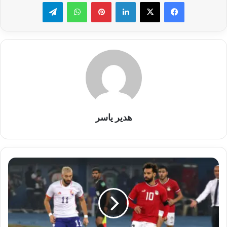
لينكدإن
بينتيريست
واتساب
تيلقرام
هدير ياسر
موعد
مباراة
منتخب
مصر
أمام
منتخب
بلجيكا