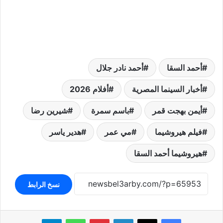
أحمد السقا
أحمد نادر جلال
أخبار السينما المصرية
أفلام 2026
أيمن بهجت قمر
باسم سمرة
شيرين رضا
فيلم هيروشيما
مي عمر
هدير ياسر
هيروشيما أحمد السقا
نسخ الرابط
لينكدإن
بينتيريست
واتساب
تيلقرام