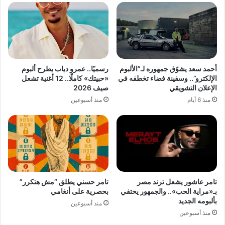
أحمد سعد يشوّق جمهوره لـ”الألبوم
رسميًا.. عمرو دياب يطرح ألبوم
الإلكترو”.. وسفينة فضاء تخطفه في
«حبيتك» كاملًا.. 12 أغنية تشعل
الإعلان التشويقي
صيف 2026
منذ 6 أيام
منذ أسبوعين
تامر عاشور يشعل ترند مصر
تامر حسني يطلق “مش هتكرر”
بـ«مراية الحب».. والجمهور يحتفي
بحصرية على أنغامي
بألبومه الجديد
منذ أسبوعين
منذ أسبوعين