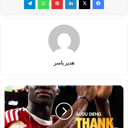
هدير ياسر
بعد
7
سنوات
و16
بطولة..
الأهلي
يعلن