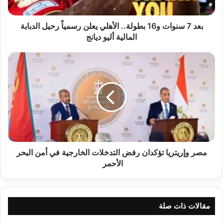
رسمياً
رحيل
الدبابة
بعد 7 سنوات و16 بطولة.. الأهلي يعلن رسمياً رحيل الدبابة
المالية
المالية أليو ديانج
أليو
ديانج
مصر
وإريتريا
تؤكدان
رفض
التدخلات
الخارجية
في
أمن
البحر
الأحمر
مصر وإريتريا تؤكدان رفض التدخلات الخارجية في أمن البحر
الأحمر
مقالات ذات صلة