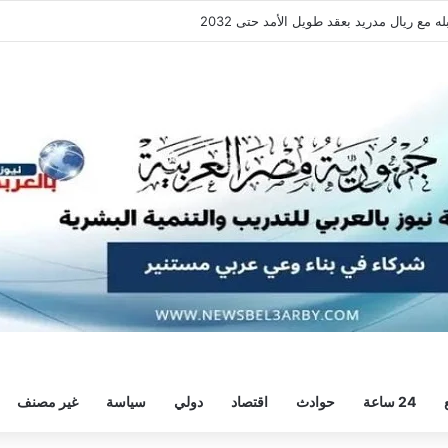
فقة هيثم حسن.. واللاعب يُرحب
24 ساعة
حوادث
اقتصاد
دولي
سياسة
غير مصنف