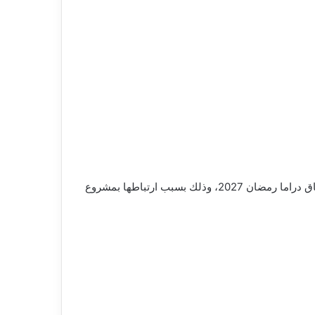
اعتذرت الفنانة مي عمر رسميًا عن المشاركة في المسلسل الجديد للفنان محمد رمضان، والذي كان من المقرر عرضه ضمن سباق دراما رمضان 2027، وذلك بسبب ارتباطها بمشروع