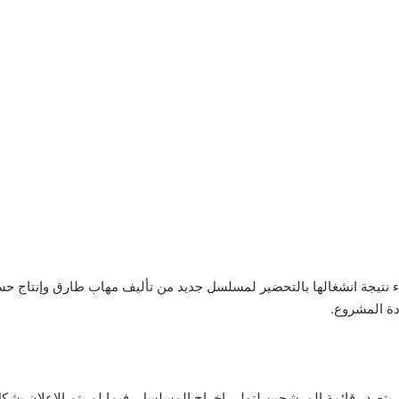
نتيجة انشغالها بالتحضير لمسلسل جديد من تأليف مهاب طارق وإنتاج حس
دة المشروع.
يتصدر قائمة المرشحين لتولي إخراج المسلسل، فيما لم يتم الإعلان بشك