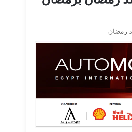
د رمضان