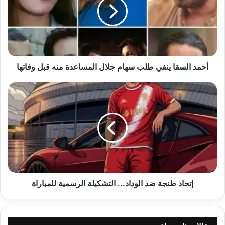
طلب
سهام
جلال
المساعدة
منه
قبل
وفاتها
أحمد السقا ينفي طلب سهام جلال المساعدة منه قبل وفاتها
إتحاد
طنجة
ضد
الوداد...
التشكيلة
الرسمية
للمباراة
إتحاد طنجة ضد الوداد... التشكيلة الرسمية للمباراة