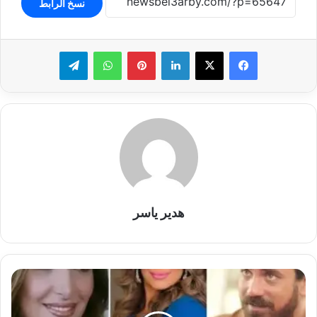
نسخ الرابط
لينكدإن
بينتيريست
واتساب
تيلقرام
هدير ياسر
أحمد
السقا
ينفي