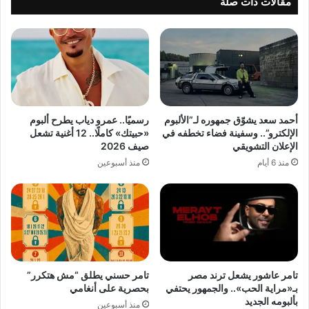
مقالات ذات صلة
أحمد سعد يشوّق جمهوره لـ”الألبوم
رسميًا.. عمرو دياب يطرح ألبوم
الإلكترو”.. وسفينة فضاء تخطفه في
«حبيتك» كاملًا.. 12 أغنية تشعل
الإعلان التشويقي
صيف 2026
منذ 6 أيام
منذ أسبوعين
تامر عاشور يشعل ترند مصر
تامر حسني يطلق “مش هتكرر”
بـ«مراية الحب».. والجمهور يحتفي
بحصرية على أنغامي
بألبومه الجديد
منذ أسبوعين