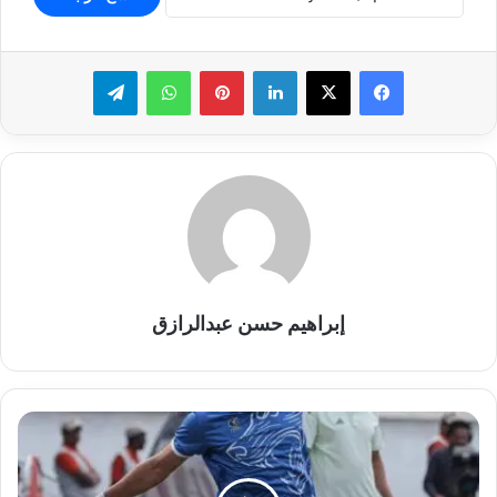
لينكدإن
بينتيريست
واتساب
تيلقرام
إبراهيم حسن عبدالرازق
التعادل
السلبي
يسيطر
علي