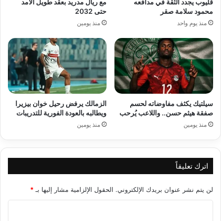
قليوب يجدد الثقة في مدافعه
مع ريال مدريد بعقد طويل الأمد
محمود سلامة صقر
حتى 2032
منذ يوم واحد
منذ يومين
سيلتيك يكثف مفاوضاته لحسم
الزمالك يرفض رحيل خوان بيزيرا
صفقة هيثم حسن.. واللاعب يُرحب
ويطالبه بالعودة الفورية للتدريبات
منذ يومين
منذ يومين
اترك تعليقاً
لن يتم نشر عنوان بريدك الإلكتروني.
الحقول الإلزامية مشار إليها بـ
*
ا