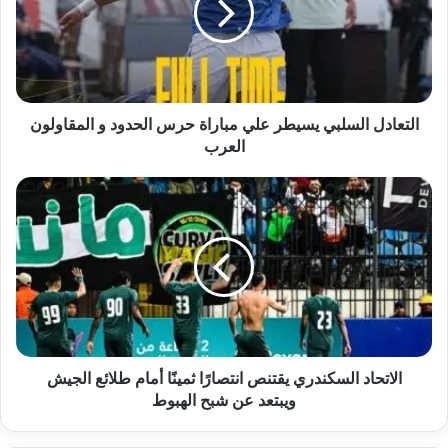
مباراة
حرس
الحدود
و
المقاولون
العرب
التعادل السلبي يسيطر علي مباراة حرس الحدود و المقاولون
العرب
الاتحاد
السكندري
يقتنص
انتصارًا
ثمينًا
أمام
طلائع
الجيش
ويبتعد
عن
الاتحاد السكندري يقتنص انتصارًا ثمينًا أمام طلائع الجيش
شبح
ويبتعد عن شبح الهبوط
الهبوط