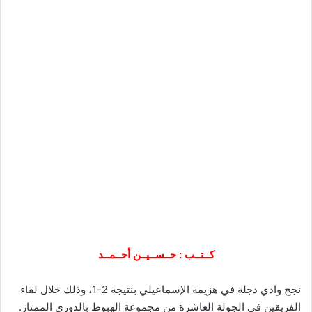
كــتــب : حــســيــن أحــمــد
نجح وادي دجلة في هزيمة الإسماعيلي بنتيجة 2-1، وذلك خلال لقاء
الفريقين في الجولة العاشرة من مجموعة الهبوط بالدوري الممتاز.