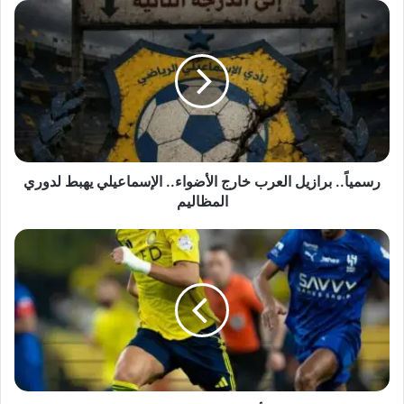
رسمياً..
برازيل
العرب
خارج
الأضواء..
الإسماعيلي
يهبط
لدوري
المظاليم
رسمياً.. برازيل العرب خارج الأضواء.. الإسماعيلي يهبط لدوري
المظاليم
تعادل
في
الدقائق
الأخيرة
يحرم
النصر
من
حسم
لقب