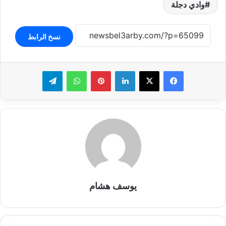
وادي دجلة
نسخ الرابط
لينكدإن
بينتيريست
واتساب
تيلقرام
يوسف هشام