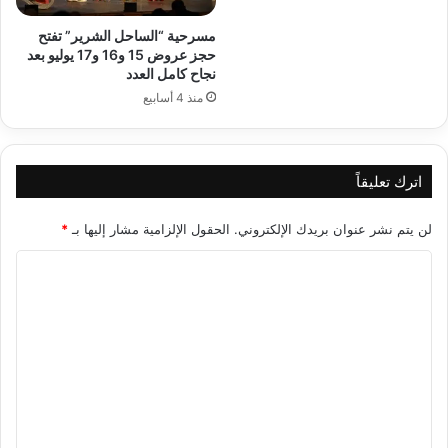
مسرحية “الساحل الشرير” تفتح
حجز عروض 15 و16 و17 يوليو بعد
نجاح كامل العدد
منذ 4 أسابيع
اترك تعليقاً
لن يتم نشر عنوان بريدك الإلكتروني.
الحقول الإلزامية مشار إليها بـ
*
ا
ل
ت
ع
ل
ي
ق