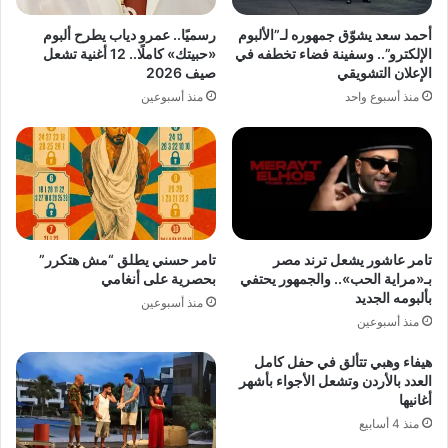
أحمد سعد يشوّق جمهوره لـ”الألبوم
رسميًا.. عمرو دياب يطرح ألبوم
الإلكترو”.. وسفينة فضاء تخطفه في
«حبيتك» كاملًا.. 12 أغنية تشعل
الإعلان التشويقي
صيف 2026
منذ أسبوع واحد
منذ أسبوعين
تامر عاشور يشعل ترند مصر
تامر حسني يطلق “مش هتكرر”
بـ«مراية الحب».. والجمهور يحتفي
بحصرية على أنغامي
بألبومه الجديد
منذ أسبوعين
منذ أسبوعين
هيفاء وهبي تتألق في حفل كامل
العدد بالأردن وتشعل الأجواء بأشهر
أغانيها
منذ 4 أسابيع