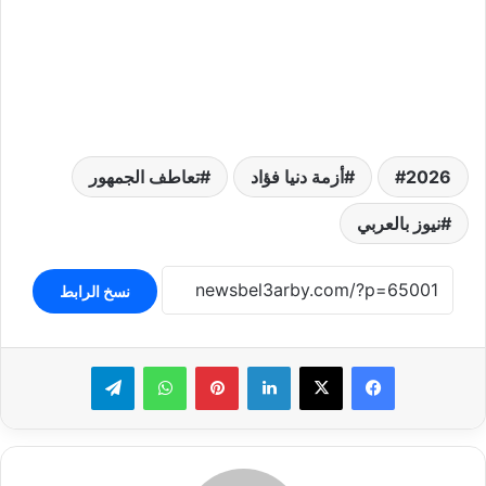
2026
أزمة دنيا فؤاد
تعاطف الجمهور
نيوز بالعربي
نسخ الرابط
لينكدإن
بينتيريست
واتساب
تيلقرام