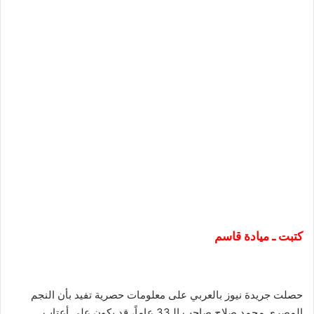
كتبت ـ ميادة قاسم
حصلت جريدة نيوز بالعربي على معلومات حصرية تفيد بأن النجم
المصري محمد صلاح صاحب الـ33 عاماً، قد يكون على أعتاب