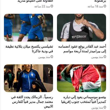
برشلونة
الطاولة على أتلتيكو مدريد
منذ 18 ساعة
منذ 22 ساعة
أحمد عبد القادر يوقع عقود انضمامه
تشيلسي يكتسح ميلان بثلاثية نظيفة
إلى بيراميدز لمدة أربعة مواسم
في ودية جاكرتا
منذ يومين
منذ يومين
بيتسو موسيماني يعود إلي دياره
رسمياً.. الزمالك يجدد الثقة في
كمديراً فنياً لمنتخب جنوب إفريقيا
معتمد جمال مدير فنياً للفارس
الابيض
منذ يومين