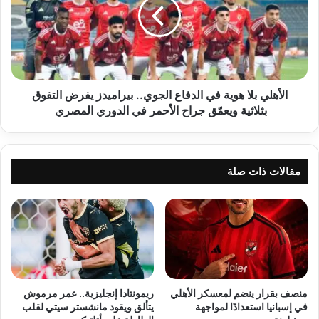
في
الدفاع
الجوي..
بيراميدز
يفرض
التفوق
بثلاثية
الأهلي بلا هوية في الدفاع الجوي.. بيراميدز يفرض التفوق
ويعمّق
بثلاثية ويعمّق جراح الأحمر في الدوري المصري
جراح
الأحمر
في
الدوري
مقالات ذات صلة
المصري
منصف بقرار ينضم لمعسكر الأهلي
ريمونتادا إنجليزية.. عمر مرموش
في إسبانيا استعدادًا لمواجهة
يتألق ويقود مانشستر سيتي لقلب