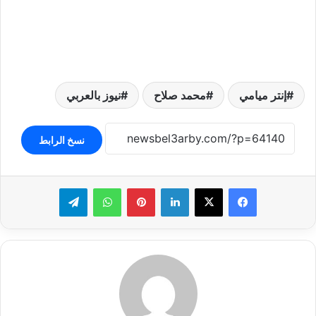
إنتر ميامي
محمد صلاح
نيوز بالعربي
نسخ الرابط
لينكدإن
بينتيريست
واتساب
تيلقرام