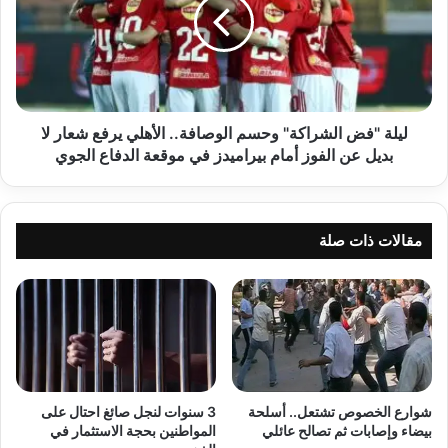
وحسم
الوصافة..
الأهلي
يرفع
شعار
لا
بديل
ليلة "فض الشراكة" وحسم الوصافة.. الأهلي يرفع شعار لا
عن
بديل عن الفوز أمام بيراميدز في موقعة الدفاع الجوي
الفوز
أمام
بيراميدز
في
مقالات ذات صلة
موقعة
الدفاع
الجوي
شوارع الخصوص تشتعل.. أسلحة
3 سنوات لنجل صائغ احتال على
بيضاء وإصابات ثم تصالح عائلي
المواطنين بحجة الاستثمار في