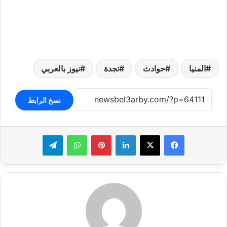
المنيا
حوادث
نجدة
نيوز بالعربي
نسخ الرابط
لينكدإن
بينتيريست
واتساب
تيلقرام