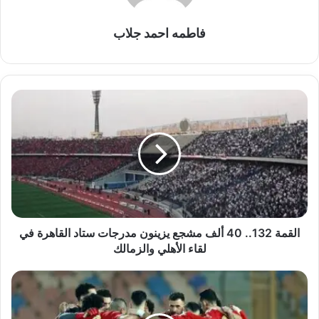
فاطمه احمد جلاب
القمة
132..
40
ألف
مشجع
يزينون
مدرجات
ستاد
القاهرة
في
القمة 132.. 40 ألف مشجع يزينون مدرجات ستاد القاهرة في
لقاء
لقاء الأهلي والزمالك
الأهلي
والزمالك
ليلة
"فض
الشراكة"