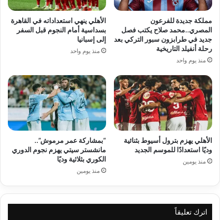
مملكة جديدة للفرعون
الأهلي ينهي استعداداته في القاهرة
المصري..محمد صلاح يكتب فصل
بسداسية أمام النجوم قبل السفر
جديد في طرابزون سبور التركي بعد
إلى إسبانيا
رحلة أنفيلد التاريخية
منذ يوم واحد
منذ يوم واحد
الأهلي يهزم بترول أسيوط بثنائية
“بمشاركة عمر مرموش”..
وديًا استعدادًا للموسم الجديد
مانشستر سيتي يهزم نجوم الدوري
الكوري بثلاثية وديًا
منذ يومين
منذ يومين
اترك تعليقاً