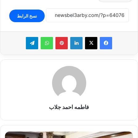
نسخ الرابط
لينكدإن
بينتيريست
واتساب
تيلقرام
فاطمه احمد جلاب
رئيس