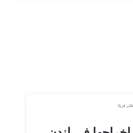
ان قريبًا
 إخراجها في لندن