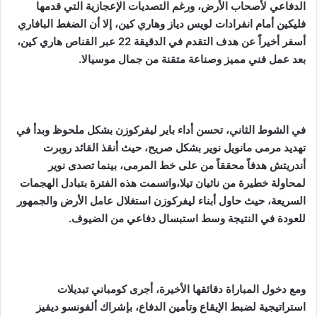
الدفاعي لأصحاب الأرض، ورغم التصديات الإعجازية التي قدمها
فليكين أمام انفرادات لويس دياز وهاري كين، إلا أن الضغط البافاري
أسفر أخيراً عن هدف التقدم في الدقيقة 22 عبر القناص هاري كين،
بعد عمل فني مميز وصناعة متقنة من جمال موسيالا.
في الشوط الثاني، تحسن أداء باير ليفركوزن بشكل ملحوظ وبدأ في
تهديد مرمى مانويل نوير بشكل صريح، حيث أنقذ القائد روبرت
أندريتش هدفاً محققاً من على خط المرمى، بينما تصدى نوير
لمحاولة خطيرة من ناثيان تيلا،واتسمت هذه الفترة بتبادل الهجمات
السريعة، حيث حاول أبناء ليفركوزن استغلال عامل الأرض والجمهور
للعودة في النتيجة وسط استبسال دفاعي من الضيوف.
ومع دخول المباراة دقائقها الأخيرة، أجرى كومباني تبديلات
استراتيجية لضبط الإيقاع وتأمين الدفاع، بإشراك ألفونسو ديفيز