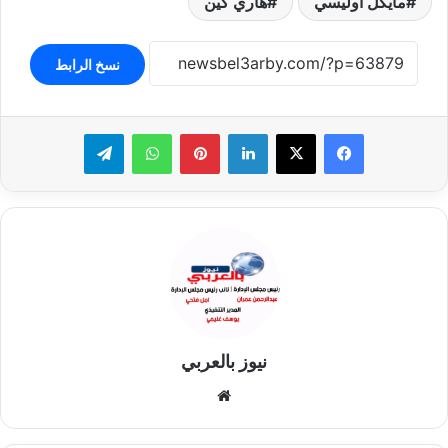
مايكل اوليسي
هاري كين
نسخ الرابط
لينكدإن
بينتيريست
واتساب
تيلقرام
نيوز بالعربي
موقع
الويب