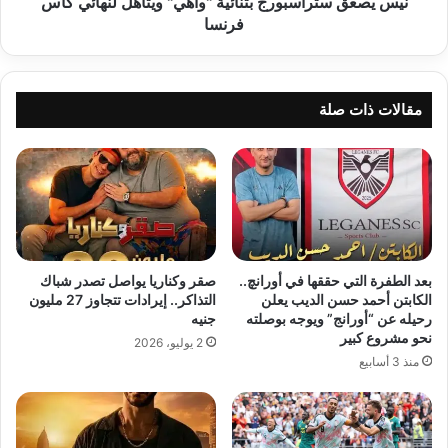
نيس يصعق ستراسبورج بثنائية "واهي" ويتأهل لنهائي كأس
فرنسا
مقالات ذات صلة
بعد الطفرة التي حققها في أورانچ..
صقر وكناريا يواصل تصدر شباك
الكابتن أحمد حسن الديب يعلن
التذاكر.. إيرادات تتجاوز 27 مليون
رحيله عن “أورانج” ويوجه بوصلته
جنيه
نحو مشروع كبير
2 يوليو، 2026
منذ 3 أسابيع