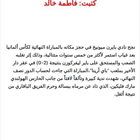
كتبت: فاطمة خالد
نجح نادي بايرن ميونيخ في حجز مكانه بالمباراة النهائية لكأس ألمانيا
بعد غياب استمر لأكثر من خمس سنوات متتالية، وذلك إثر تغلبه
الصعب والمستحق على باير ليفركوزن بنتيجة (2-0) في عقر دار
الأخير بملعب “باي أرينا”،المباراة التي جاءت لحساب الدور نصف
النهائي، شهدت ندية كبيرة وتألقاً لافتاً من جانب الحارس الهولندي
مارك فليكين، الذي ذاد عن مرماه ببسالة وحرم الفريق البافاري من
نتيجة أثقل.