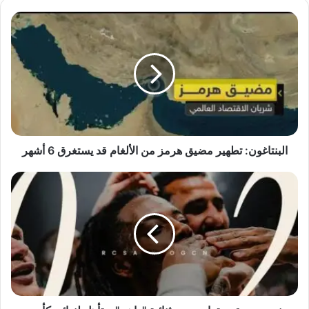
البنتاغون:
تطهير
مضيق
هرمز
من
الألغام
قد
يستغرق
6
أشهر
البنتاغون: تطهير مضيق هرمز من الألغام قد يستغرق 6 أشهر
نيس
يصعق
ستراسبورج
بثنائية
"واهي"
ويتأهل
لنهائي
كأس
فرنسا