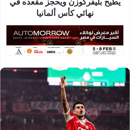
يطيح بليفركوزن ويحجز مقعده في
نهائي كأس ألمانيا