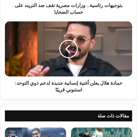
الضحايا
بتوجيهات رئاسية.. وزارات مصرية تقف ضد التريند على
حساب الضحايا
حمادة
هلال
يعلن
أغنية
إنسانية
جديدة
لدعم
ذوي
التوحد:
استنوني
حمادة هلال يعلن أغنية إنسانية جديدة لدعم ذوي التوحد:
قريبًا
استنوني قريبًا
مقالات ذات صلة