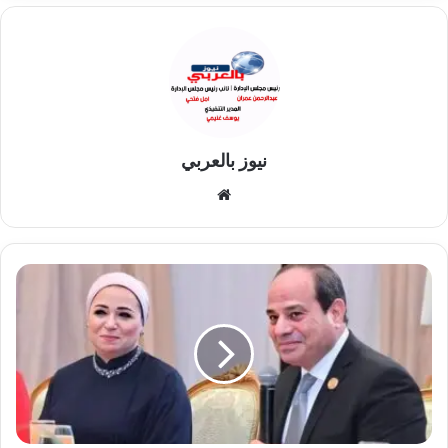
نيوز بالعربي
موقع
الويب
بتوجيهات
رئاسية..
وزارات
مصرية
تقف
ضد
التريند
على
حساب