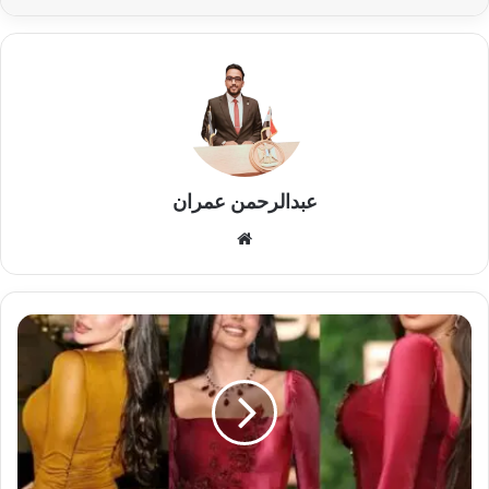
عبدالرحمن عمران
موقع
الويب
ياسمين
صبري
وبدرية
طلبة..
تحاليل
الرشاقة
تثير
الجدل