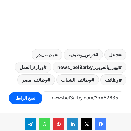
شغل
فرص_وظيفية
مدينة_بدر
نيوز_بالعربي_news_bel3arby
وزارة_العمل
وظائف
وظائف_الشباب
وظائف_مصر
نسخ الرابط
لينكدإن
بينتيريست
واتساب
تيلقرام