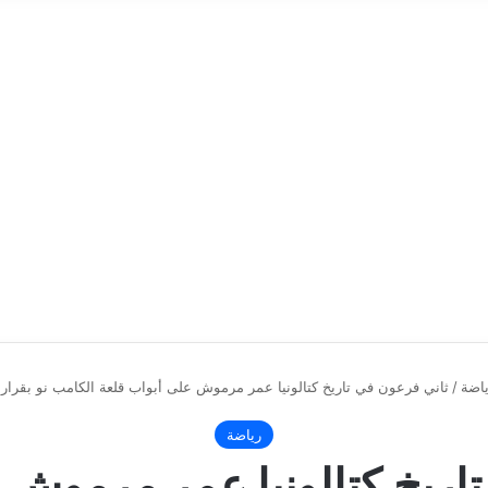
اضة
/
ثاني فرعون في تاريخ كتالونيا عمر مرموش على أبواب قلعة الكامب نو بقرار
رياضة
اريخ كتالونيا عمر مرموش 