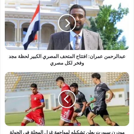
عمران:
افتتاح
المتحف
المصري
الكبير
لحظة
مجد
وفخر
لكل
عبدالرحمن عمران: افتتاح المتحف المصري الكبير لحظة مجد
مصري
وفخر لكل مصري
مودرن
سبورت
يعلن
تشكيله
لمواجهة
غزل
المحلة
في
الجولة
الـ13
مودرن سبورت يعلن تشكيله لمواجهة غزل المحلة في الجولة