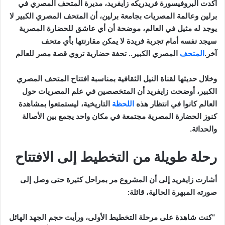
أكدت البروفيسورة فريدريكه زايفريد، مديرة المتحف المصري في
برلين وعالمة المصريات بجامعة برلين، أن المتحف المصري الكبير لا
يوجد له مثيل في العالم، موضحة أن أي عاشق للحضارة المصرية
سيجد نفسه أمام تجربة فريدة لا يمكن مقارنتها بأي متحف
آخر.
المتحف
المصري الكبير.. تحفة حضارية تروي قصة مصر للعالم
وخلال حديثها لقناة النيل الثقافية بمناسبة افتتاح المتحف المصري
الكبير، أوضحت زايفريد أن المتخصصين في علم المصريات حول
العالم كانوا في انتظار هذه
اللحظة
التاريخية، ليستمتعوا بمشاهدة
كنوز الحضارة المصرية مجتمعة في مكان واحد يجمع بين الأصالة
والحداثة.
رحلة طويلة من التخطيط إلى الافتتاح
أشارت زايفريد إلى أن المشروع مر بمراحل كثيرة حتى وصل إلى
صورته المبهرة الحالية، قائلة:
“كنت شاهدة على مرحلة التخطيط الأولى، ورأيت حجم الجهد الهائل