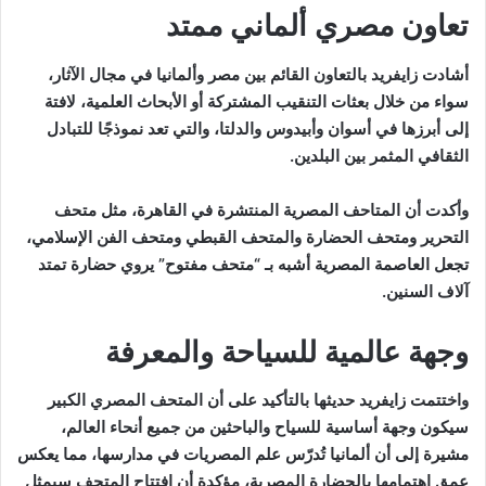
تعاون مصري ألماني ممتد
أشادت زايفريد بالتعاون القائم بين مصر وألمانيا في مجال الآثار،
سواء من خلال بعثات التنقيب المشتركة أو الأبحاث العلمية، لافتة
إلى أبرزها في أسوان وأبيدوس والدلتا، والتي تعد نموذجًا للتبادل
الثقافي المثمر بين البلدين.
وأكدت أن المتاحف المصرية المنتشرة في القاهرة، مثل متحف
التحرير ومتحف الحضارة والمتحف القبطي ومتحف الفن الإسلامي،
تجعل العاصمة المصرية أشبه بـ “متحف مفتوح” يروي حضارة تمتد
آلاف السنين.
وجهة عالمية للسياحة والمعرفة
واختتمت زايفريد حديثها بالتأكيد على أن المتحف المصري الكبير
سيكون وجهة أساسية للسياح والباحثين من جميع أنحاء العالم،
مشيرة إلى أن ألمانيا تُدرّس علم المصريات في مدارسها، مما يعكس
عمق اهتمامها بالحضارة المصرية، مؤكدة أن افتتاح المتحف سيمثل