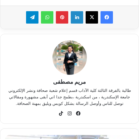
لينكدإن
بينتيريست
واتساب
تيلقرام
مريم مصطفى
طالبة بالفرقة الثالثة كلية الآداب قسم إعلام شعبة صحافة ونشر الإلكتروني
جامعة الإسكندرية ، من اسكندرية ،بطمح جدا اني أبقى مشهورة ومقالاتي
توصل للناس وأوصل الرسالة بشكل كويس ويليق بمهنة الصحافة.
فيسبوك
انستقرام
‫TikTok
عبدالرحمن