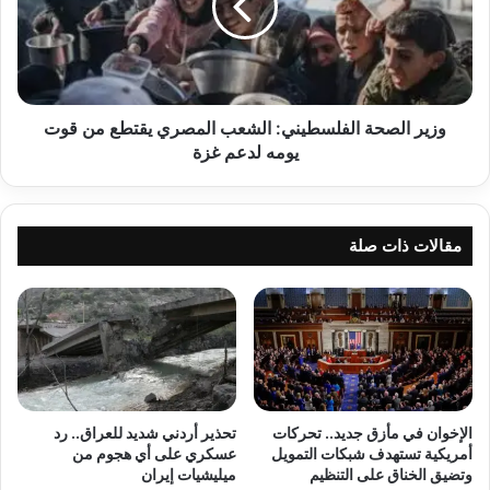
المصري
يقتطع
من
قوت
يومه
لدعم
وزير الصحة الفلسطيني: الشعب المصري يقتطع من قوت
غزة
يومه لدعم غزة
مقالات ذات صلة
الإخوان في مأزق جديد.. تحركات
تحذير أردني شديد للعراق.. رد
أمريكية تستهدف شبكات التمويل
عسكري على أي هجوم من
وتضيق الخناق على التنظيم
ميليشيات إيران