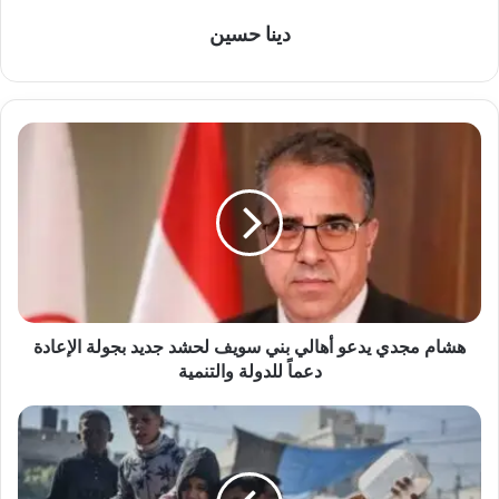
دينا حسين
هشام
مجدي
يدعو
أهالي
بني
سويف
لحشد
جديد
بجولة
الإعادة
هشام مجدي يدعو أهالي بني سويف لحشد جديد بجولة الإعادة
دعماً
دعماً للدولة والتنمية
للدولة
والتنمية
وزير
الصحة
الفلسطيني:
الشعب