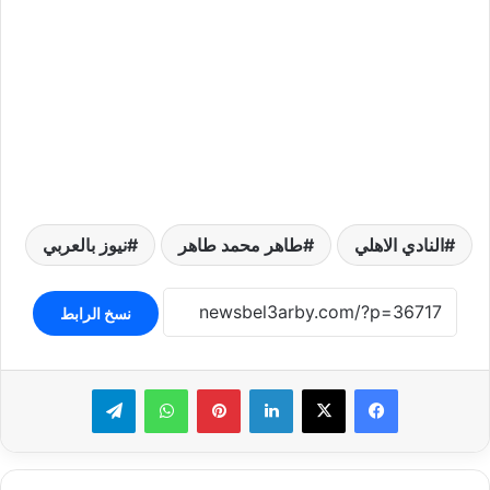
النادي الاهلي
طاهر محمد طاهر
نيوز بالعربي
نسخ الرابط
لينكدإن
بينتيريست
واتساب
تيلقرام