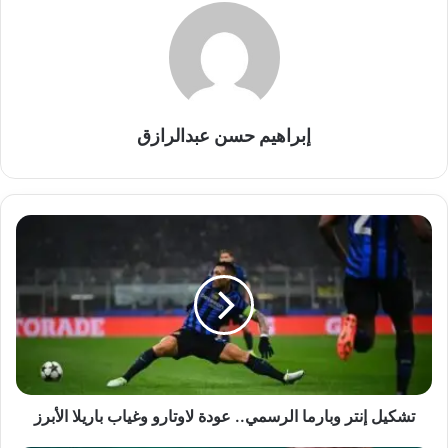
إبراهيم حسن عبدالرازق
تشكيل
إنتر
وبارما
الرسمي..
عودة
لاوتارو
وغياب
باريلا
الأبرز
تشكيل إنتر وبارما الرسمي.. عودة لاوتارو وغياب باريلا الأبرز