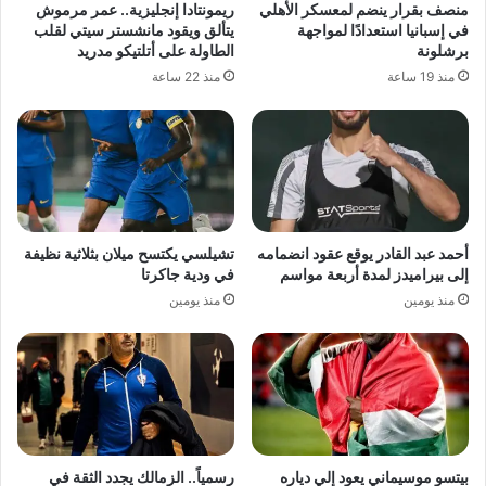
منصف بقرار ينضم لمعسكر الأهلي
ريمونتادا إنجليزية.. عمر مرموش
في إسبانيا استعدادًا لمواجهة
يتألق ويقود مانشستر سيتي لقلب
برشلونة
الطاولة على أتلتيكو مدريد
منذ 19 ساعة
منذ 22 ساعة
أحمد عبد القادر يوقع عقود انضمامه
تشيلسي يكتسح ميلان بثلاثية نظيفة
إلى بيراميدز لمدة أربعة مواسم
في ودية جاكرتا
منذ يومين
منذ يومين
بيتسو موسيماني يعود إلي دياره
رسمياً.. الزمالك يجدد الثقة في