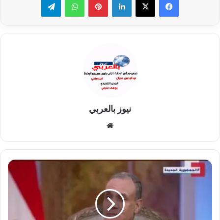
نيوز بالعربي
موقع
الويب
دعم
صومالي
للتواجد
المصري.