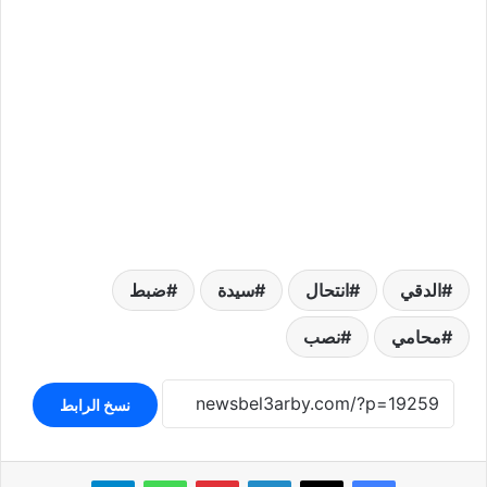
الدقي
انتحال
سيدة
ضبط
محامي
نصب
نسخ الرابط
لينكدإن
بينتيريست
واتساب
تيلقرام