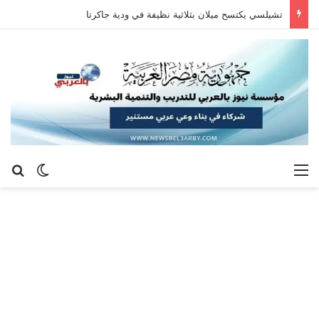
تشيلسي يكتسح ميلان بثلاثية نظيفة في ودية جاكرتا
القائمة
بح
الوضع ا