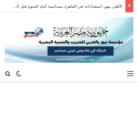
الأهلي ينهي استعداداته في القاهرة بسداسية أمام النجوم قبل السفر إلى إسبانيا
القائمة
بح
الوضع ا