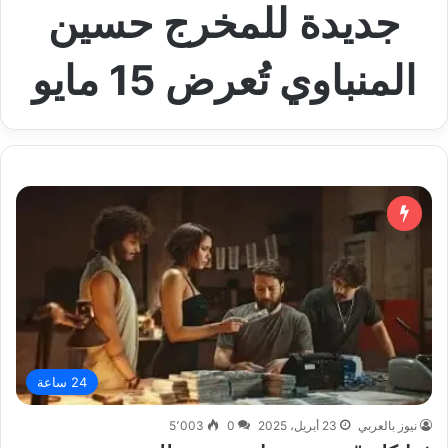
جديدة للمخرج حسين
المنباوي تُعرض 15 مايو
24 ساعة
نيوز بالعربي
23 أبريل، 2025
0
5٬003