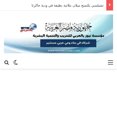
تشيلسي يكتسح ميلان بثلاثية نظيفة في ودية جاكرتا
القائمة
بح
الوضع ا