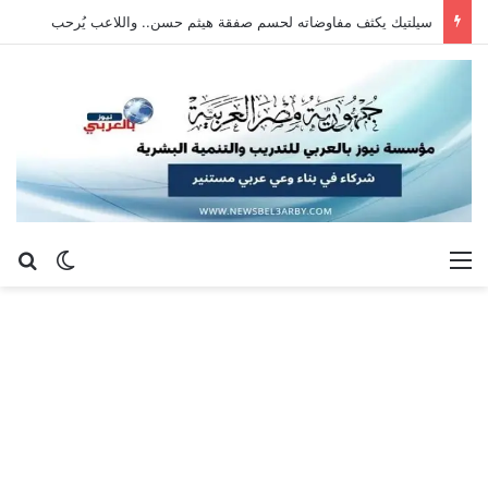
سيلتيك يكثف مفاوضاته لحسم صفقة هيثم حسن.. واللاعب يُرحب
القائمة
بح
الوضع ا