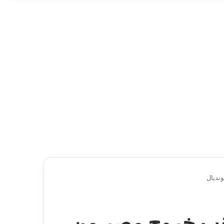
ونديال
ن عقب خروج مصر من