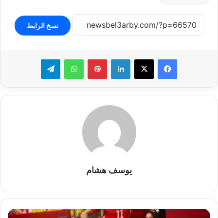
نسخ الرابط
لينكدإن
بينتيريست
واتساب
تيلقرام
يوسف هشام
سويسرا