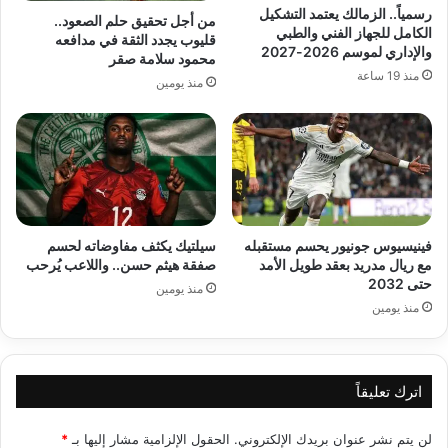
رسمياً.. الزمالك يعتمد التشكيل
من أجل تحقيق حلم الصعود..
الكامل للجهاز الفني والطبي
قليوب يجدد الثقة في مدافعه
والإداري لموسم 2026-2027
محمود سلامة صقر
منذ 19 ساعة
منذ يومين
فينيسيوس جونيور يحسم مستقبله
سيلتيك يكثف مفاوضاته لحسم
مع ريال مدريد بعقد طويل الأمد
صفقة هيثم حسن.. واللاعب يُرحب
حتى 2032
منذ يومين
منذ يومين
اترك تعليقاً
لن يتم نشر عنوان بريدك الإلكتروني.
الحقول الإلزامية مشار إليها بـ
*