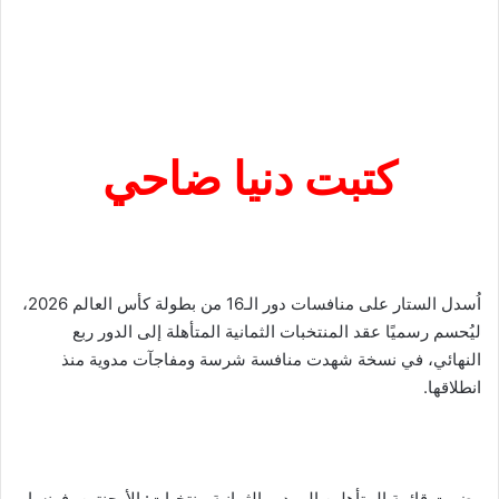
كتبت دنيا ضاحي
اُسدل الستار على منافسات دور الـ16 من بطولة كأس العالم 2026،
ليُحسم رسميًا عقد المنتخبات الثمانية المتأهلة إلى الدور ربع
النهائي، في نسخة شهدت منافسة شرسة ومفاجآت مدوية منذ
انطلاقها.
وضمت قائمة المتأهلين إلى دور الثمانية منتخبات: الأرجنتين، فرنسا،