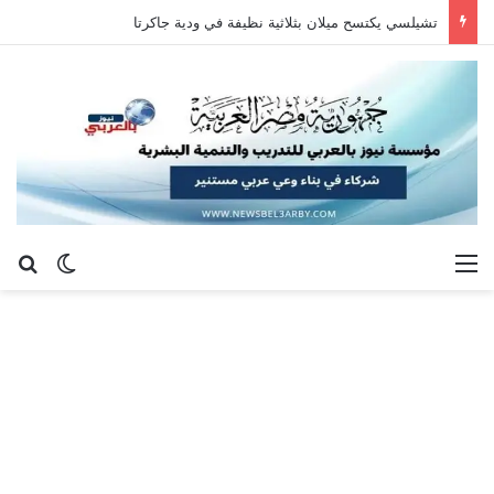
تشيلسي يكتسح ميلان بثلاثية نظيفة في ودية جاكرتا
القائمة
بح
الوضع ا