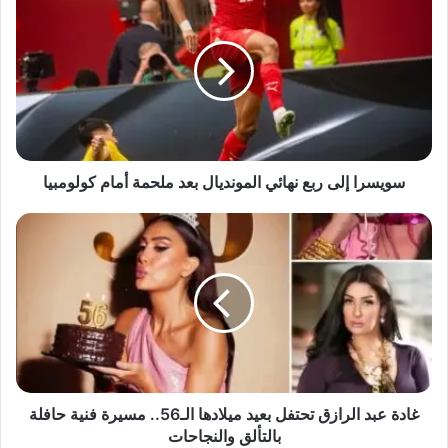
إلى
ربع
نهائي
المونديال
بعد
ملحمة
أمام
كولومبيا
سويسرا إلى ربع نهائي المونديال بعد ملحمة أمام كولومبيا
غادة
عبد
الرازق
تحتفل
بعيد
ميلادها
الـ56..
مسيرة
فنية
حافلة
غادة عبد الرازق تحتفل بعيد ميلادها الـ56.. مسيرة فنية حافلة
بالتألق
بالتألق والنجاحات