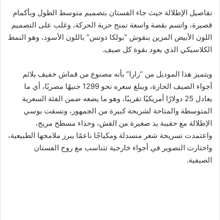
تفاصيل الإطلالة حيث جاء الفستان بتصميم متوسط الطول وبأكمام
قصيرة، واتسم بقصة واسعة تمنح حرية الحركة، وغلب على التصميم
اللون الأبيض المزين بنقوش “بولكا دوتس” باللون الأسود، وهو النمط
الكلاسيكي الذي يعود بقوة كل صيف.
ويتميز هذا الموديل من “زارا” بأنه مصنوع من قماش خفيف يلائم
أجواء الصيف الحارة، ويبلغ سعره نحو 1299 جنيهًا مصريًا، أي ما
يعادل 25 دولارًا أمريكيًا تقريبًا، وهو ما يضعه ضمن الفئة السعرية
المتوسطة والمتاحة لشريحة كبيرة من الجمهور، ونسقت بوسي
الإطلالة مع حقيبة يد صغيرة من القش، وحذاء مسطح مريح،
واعتمدت تسريحة شعر منسدلة ومكياجًا ناعمًا يبرز ملامحها الطبيعية،
واختارت التصوير في أجواء خارجية تتناسب مع روح الفستان
الصيفية.