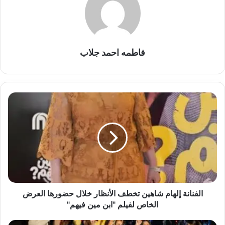
فاطمه احمد جلاب
الفنانة
إلهام
شاهين
تخطف
الأنظار
خلال
حضورها
العرض
الخاص
لفيلم
الفنانة إلهام شاهين تخطف الأنظار خلال حضورها العرض
"ابن
الخاص لفيلم "ابن مين فيهم"
مين
فيهم"
تامر