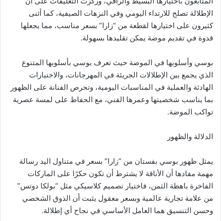
المتابعون باختيارها البسيط والراقي، وركزت التعليقات على أن
الإطلالة تصلح للارتداء اليومي وفي النزهات الصيفية، كما أثنى
كثيرون على اختيارها لقطعة من “زارا” بسعر مناسب، مما يجعلها
قدوة في تقديم موضة يمكن تقليدها بسهولة.
بوسي وأسلوبها في الموضة حيث تعرف بوسي بأسلوبها المتنوع
الذي يجمع بين الإطلالات الجريئة في المهرجانات، والاختيارات
الهادئة والعملية في المناسبات اليومية، وتحرص الفنانة على الظهور
بما يناسب شخصيتها وعمرها الفني، مع الحفاظ على لمسة عصرية
تواكب الموضة.
الدلالة والظهور
يمثل ظهور بوسي بفستان من “زارا” بسعر في متناول اليد رسالة
مهمة مفادها أن الأناقة لا يشترط أن تكون حكرًا على الماركات
الفاخرة باهظة الثمن، فاختيار تصميم كلاسيكي مثل “بولكا دوتس”
من علامة تجارية عالمية وبسعر معقول يثبت أن الذوق الشخصي
وحسن التنسيق هما العامل الأساسي في نجاح أي إطلالة.