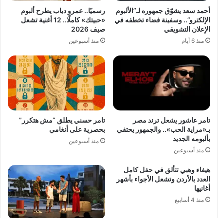
أحمد سعد يشوّق جمهوره لـ”الألبوم
رسميًا.. عمرو دياب يطرح ألبوم
الإلكترو”.. وسفينة فضاء تخطفه في
«حبيتك» كاملًا.. 12 أغنية تشعل
الإعلان التشويقي
صيف 2026
منذ 6 أيام
منذ أسبوعين
تامر عاشور يشعل ترند مصر
تامر حسني يطلق “مش هتكرر”
بـ«مراية الحب».. والجمهور يحتفي
بحصرية على أنغامي
بألبومه الجديد
منذ أسبوعين
منذ أسبوعين
هيفاء وهبي تتألق في حفل كامل
العدد بالأردن وتشعل الأجواء بأشهر
أغانيها
منذ 4 أسابيع