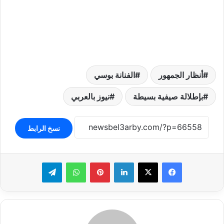
أنظار الجمهور
الفنانة بوسي
بإطلالة صيفية بسيطة
نيوز بالعربي
نسخ الرابط
لينكدإن
بينتيريست
واتساب
تيلقرام