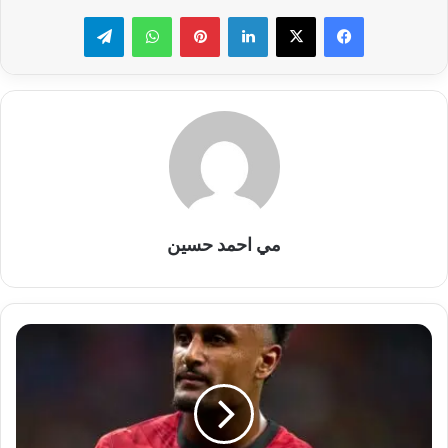
لينكدإن
بينتيريست
واتساب
تيلقرام
مي احمد حسين
هيثم
حسن..
ورقة
رابحة
في
يد