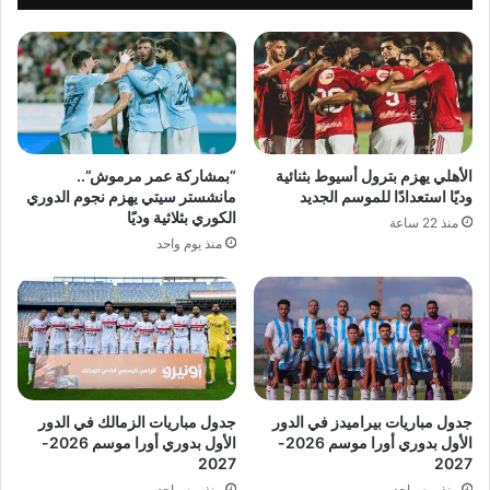
الأهلي يهزم بترول أسيوط بثنائية
“بمشاركة عمر مرموش”..
وديًا استعدادًا للموسم الجديد
مانشستر سيتي يهزم نجوم الدوري
الكوري بثلاثية وديًا
منذ 22 ساعة
منذ يوم واحد
جدول مباريات بيراميدز في الدور
جدول مباريات الزمالك في الدور
الأول بدوري أورا موسم 2026-
الأول بدوري أورا موسم 2026-
2027
2027
منذ يوم واحد
منذ يوم واحد