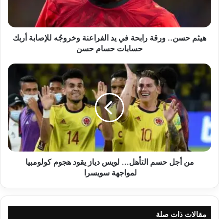
الفراعنة
وخروجُه
للإصابة
أربك
هيثم حسن.. ورقة رابحة في يد الفراعنة وخروجُه للإصابة أربك
حسابات
حسابات حسام حسن
حسام
حسن
من
أجل
حسم
التأهل...
لويس
دياز
يقود
هجوم
كولومبيا
لمواجهة
من أجل حسم التأهل... لويس دياز يقود هجوم كولومبيا
سويسرا
لمواجهة سويسرا
مقالات ذات صلة