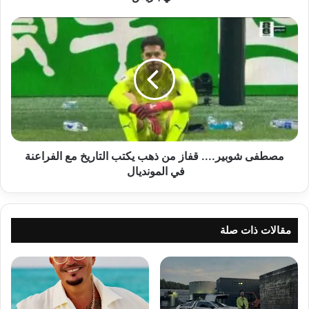
باريس
مصطفى
شوبير....
قفاز
من
ذهب
يكتب
التاريخ
مع
الفراعنة
في
مصطفى شوبير.... قفاز من ذهب يكتب التاريخ مع الفراعنة
المونديال
في المونديال
مقالات ذات صلة