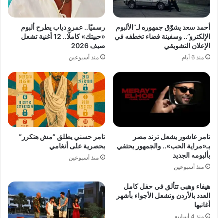
أحمد سعد يشوّق جمهوره لـ”الألبوم
رسميًا.. عمرو دياب يطرح ألبوم
الإلكترو”.. وسفينة فضاء تخطفه في
«حبيتك» كاملًا.. 12 أغنية تشعل
الإعلان التشويقي
صيف 2026
منذ 6 أيام
منذ أسبوعين
تامر عاشور يشعل ترند مصر
تامر حسني يطلق “مش هتكرر”
بـ«مراية الحب».. والجمهور يحتفي
بحصرية على أنغامي
بألبومه الجديد
منذ أسبوعين
منذ أسبوعين
هيفاء وهبي تتألق في حفل كامل
العدد بالأردن وتشعل الأجواء بأشهر
أغانيها
منذ 4 أسابيع