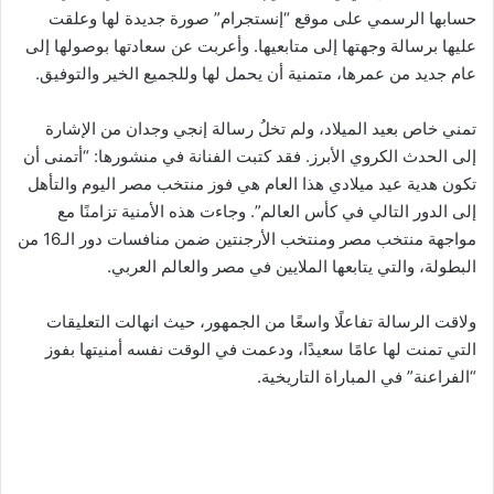
حسابها الرسمي على موقع “إنستجرام” صورة جديدة لها وعلقت
عليها برسالة وجهتها إلى متابعيها. وأعربت عن سعادتها بوصولها إلى
عام جديد من عمرها، متمنية أن يحمل لها وللجميع الخير والتوفيق.
تمني خاص بعيد الميلاد، ولم تخلُ رسالة إنجي وجدان من الإشارة
إلى الحدث الكروي الأبرز. فقد كتبت الفنانة في منشورها: “أتمنى أن
تكون هدية عيد ميلادي هذا العام هي فوز منتخب مصر اليوم والتأهل
إلى الدور التالي في كأس العالم”. وجاءت هذه الأمنية تزامنًا مع
مواجهة منتخب مصر ومنتخب الأرجنتين ضمن منافسات دور الـ16 من
البطولة، والتي يتابعها الملايين في مصر والعالم العربي.
ولاقت الرسالة تفاعلًا واسعًا من الجمهور، حيث انهالت التعليقات
التي تمنت لها عامًا سعيدًا، ودعمت في الوقت نفسه أمنيتها بفوز
“الفراعنة” في المباراة التاريخية.