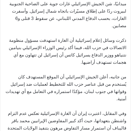
ميدانيًا، شن الجيش الإسرائيلي غارات جوية على الضاحية الجنوبية
لبيروت ردًا على إطلاق مسيّرات باتجاه شمال إسرائيل. وأسفرت
الغارات، بحسب الدفاع المدني اللبناني، عن سقوط 3 قتلى و6
مصابين.
ذكرت وسائل إعلام إسرائيلية أن الغارة استهدفت مسؤول منظومة
الاتصالات في حزب الله، فيما أكد رئيس الوزراء الإسرائيلي بنيامين
نتنياهو ووزير الدفاع يسرائيل كاتس أن إسرائيل لن تتهاون مع أي
هجمات تستهدف أراضيها.
من جانبه، أعلن الجيش الإسرائيلي أن الموقع المستهدف كان
يُستخدم من قبل عناصر حزب الله للتخطيط لعمليات ضد إسرائيل
وقواتها في جنوب لبنان، مؤكدًا استمراره في التعامل مع أي تهديدات
أمنية.
وفي المقابل، اعتبرت إيران أن الغارة الإسرائيلية تعكس عدم التزام
واشنطن بتعهداتها، حيث أكد كبير المفاوضين الإيرانيين محمد باقر
قاليباف أن استمرار مسار التفاوض مرهون بتنفيذ الولايات المتحدة