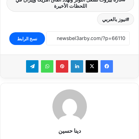
اللحظات الأخيرة
نيوز بالعربي
نسخ الرابط
لينكدإن
بينتيريست
واتساب
تيلقرام
دينا حسين