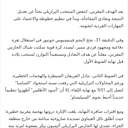
بعد الهدف المغربي، انتفض المنتخب البرازيلي بحثاً عن تعديل
النتيجة وتفادي المفاجأة، وبدأ في تنظيم خطوطه والاعتماد على
المهارات الفردية لنجومه.
وفي الدقيقة 31، نجح النجم فينيسيوس جونيور في استغلال ثغرة
دفاعية ومجهود فردي مميز، ليسدد كرة قوية سكنت شباك الحارس
المغربي، معلناً عن هدف التعادل ومستعيداً التوازن لمنتخب بلاده
قبل نهاية الشوط الأول.
في الشوط الثاني، تبادل الفريقان السيطرة والهجمات الخطيرة،
ورغم المحاولات البرازيلية التي رفعت نسبة استحواذ “السامبا”
لتصل إلى 51% مع نهاية اللقاء، إلا أن “أسود الأطلس” أظهروا تنظيماً
حديدياً أحبط نجوم “السيليساو”.
ومع اقتراب صافرة النهاية، بلغت الإثارة ذروتها بهجمة مغربية خطيرة؛
حيث أطلق نائل العيناوي تسديدة صاروخية مباغتة من خارج منطقة
الجزاء، تصدى لها الحارس البرازيلي أليسون بيكر بصعوبة لترتد منه