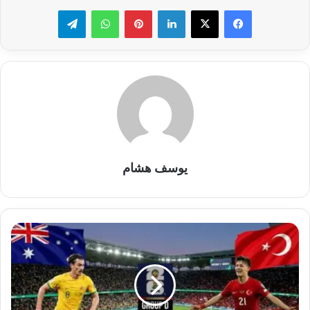
لينكدإن
بينتيريست
واتساب
تيلقرام
يوسف هشام
موعد
لقاء
استراليا
وتركيا
والتشكيل
المتوقع