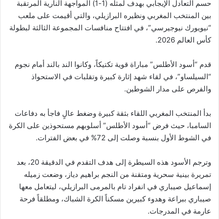
حسم التعادل الإيجابي بهدف لمثله (1-1) المواجهة النارية المرتقبة
بين المنتخب المغربي ونظيره البرازيلي، والتي أقيمت على ملعب
“نيويورك نيوجيرسي”، في افتتاح منافسات المجموعة الثالثة لبطولة
كأس العالم 2026.
قدم “أسود الأطلس” مباراة قوية تكتيكاً، وكانوا الند بالند أمام نجوم
“السيلساو”، في لقاء شهد إثارة كبيرة وتقلبات في الاستحواذ
والفرص على مدار الشوطين.
بدأ المنتخب المغربي اللقاء بثقة كبيرة وضغط عالٍ فاجأ به دفاعات
السامبا، حيث فرض “أسود الأطلس” أسلوبهم مستحوذين على الكرة
في الشوط الأول بنسبة وصلت إلى 72% في بعض الفترات.
وترجم الأسود هذه السيطرة إلى هدف التقدم في الدقيقة 20، بعد
تمريرة بينية سحرية ومتقنة من النجم براهيم دياز، وضعت زميله
إسماعيل صيباري في انفراد تام بالمرمى البرازيلي، ليتعامل معها
صيباري ببراعة وهدوء كبيرين مسكناً الكرة الشباك، ومطلقاً فرحة
عارمة في المدرجات.