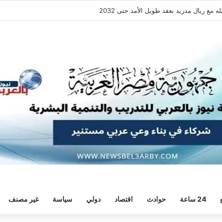
فقة هيثم حسن.. واللاعب يُرحب
24 ساعة
حوادث
اقتصاد
دولي
سياسة
غير مصنف