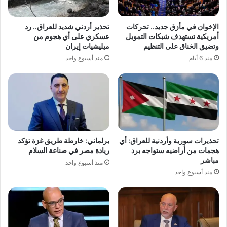
الإخوان في مأزق جديد.. تحركات
تحذير أردني شديد للعراق.. رد
أمريكية تستهدف شبكات التمويل
عسكري على أي هجوم من
وتضيق الخناق على التنظيم
ميليشيات إيران
منذ 6 أيام
منذ أسبوع واحد
تحذيرات سورية وأردنية للعراق: أي
برلماني: خارطة طريق غزة تؤكد
هجمات من أراضيه ستواجه برد
ريادة مصر في صناعة السلام
مباشر
منذ أسبوع واحد
منذ أسبوع واحد