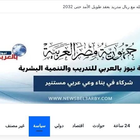
فقة هيثم حسن.. واللاعب يُرحب
24 ساعة
حوادث
اقتصاد
دولي
سياسة
غير مصنف