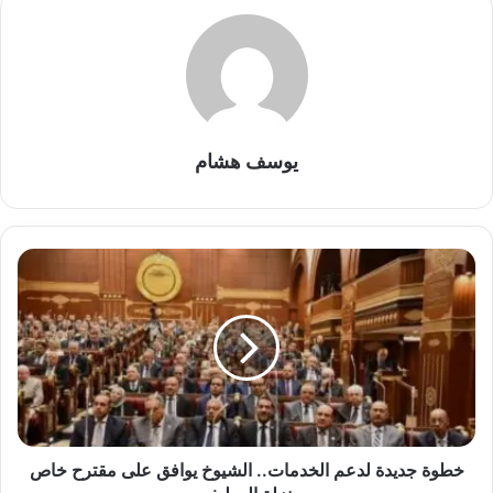
يوسف هشام
خطوة
جديدة
لدعم
الخدمات..
الشيوخ
يوافق
على
مقترح
خاص
بنزلة
خطوة جديدة لدعم الخدمات.. الشيوخ يوافق على مقترح خاص
العطيفي