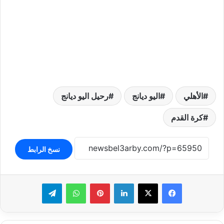
الأهلي
اليو ديانج
رحيل اليو ديانج
كرة القدم
نسخ الرابط
لينكدإن
بينتيريست
واتساب
تيلقرام