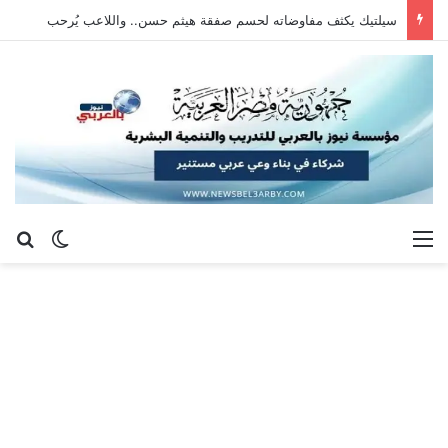
سيلتيك يكثف مفاوضاته لحسم صفقة هيثم حسن.. واللاعب يُرحب
القائمة
بح
الوضع ا