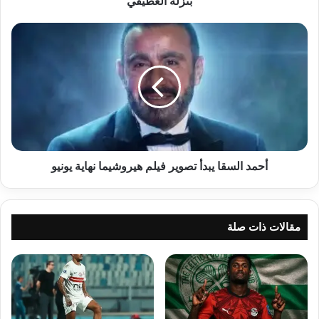
بنزلة العطيفي
أحمد
السقا
يبدأ
تصوير
فيلم
هيروشيما
نهاية
يونيو
أحمد السقا يبدأ تصوير فيلم هيروشيما نهاية يونيو
مقالات ذات صلة