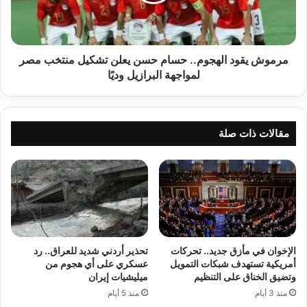
تشكيل
منتخب
مصر
لمواجهة
مرموش يقود الهجوم.. حسام حسن يعلن تشكيل منتخب مصر
البرازيل
لمواجهة البرازيل وديًا
وديًا
مقالات ذات صلة
الإخوان في مأزق جديد.. تحركات
تحذير أردني شديد للعراق.. رد
أمريكية تستهدف شبكات التمويل
عسكري على أي هجوم من
وتضيق الخناق على التنظيم
ميليشيات إيران
منذ 3 أيام
منذ 5 أيام