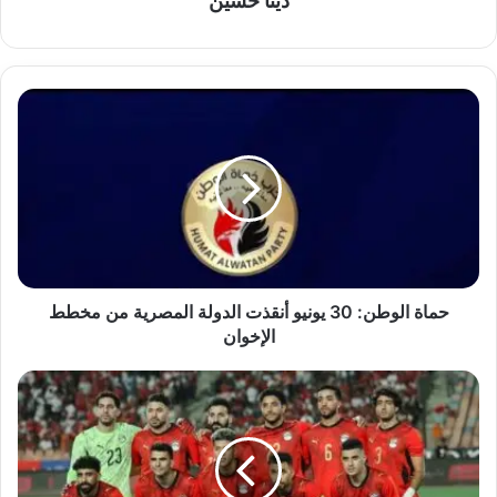
دينا حسين
حماة
الوطن:
30
يونيو
أنقذت
الدولة
المصرية
من
مخطط
الإخوان
حماة الوطن: 30 يونيو أنقذت الدولة المصرية من مخطط
الإخوان
مرموش
يقود
الهجوم..
حسام
حسن
يعلن