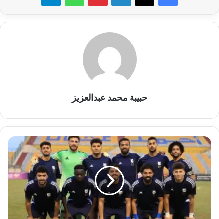
حبيبة محمد عبدالعزيز
هدف
مبكر
لأنبي
يُسقط
وادي
دجلة
ويضرب
موعدًا