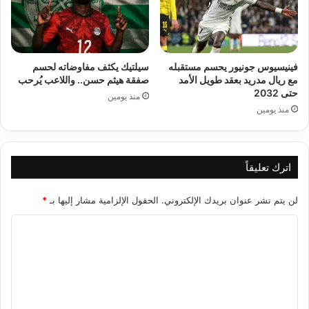
فينيسيوس جونيور يحسم مستقبله
سيلتيك يكثف مفاوضاته لحسم
مع ريال مدريد بعقد طويل الأمد
صفقة هيثم حسن.. واللاعب يُرحب
حتى 2032
منذ يومين
منذ يومين
اترك تعليقاً
لن يتم نشر عنوان بريدك الإلكتروني.
الحقول الإلزامية مشار إليها بـ
*
ا
ل
ت
ع
ل