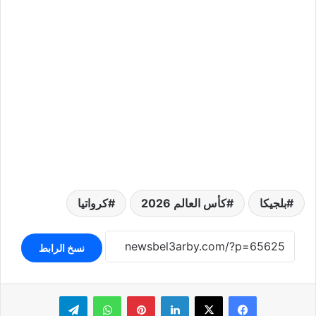
بلجيكا
كأس العالم 2026
كرواتيا
نسخ الرابط
لينكدإن
بينتيريست
واتساب
تيلقرام