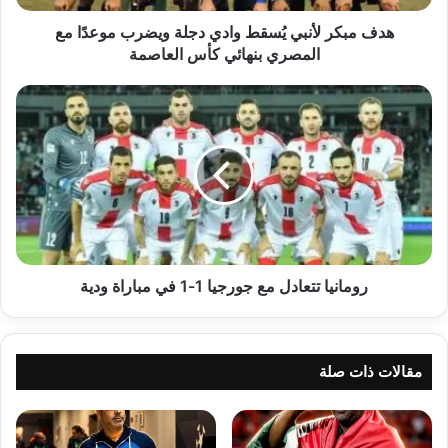
مع
المصري
هدف مبكر لأنبي يُسقط وادي دجلة ويضرب موعدًا مع
بنهائي
المصري بنهائي كأس العاصمة
كأس
العاصمة
رومانيا
تتعادل
مع
جورجيا
1-
1
في
مباراة
ودية
رومانيا تتعادل مع جورجيا 1-1 في مباراة ودية
مقالات ذات صلة