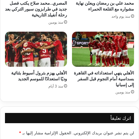
محمد علي بن رمضان ويعلن نهاية
المصري..محمد صلاح يكتب فصل
مشواره مع القلعة الحمراء
جديد في طرابزون سبور التركي بعد
رحلة أنفيلد التاريخية
منذ يوم واحد
منذ يومين
الأهلي ينهي استعداداته في القاهرة
الأهلي يهزم بترول أسيوط بثنائية
بسداسية أمام النجوم قبل السفر
وديًا استعدادًا للموسم الجديد
إلى إسبانيا
منذ 3 أيام
منذ يومين
اترك تعليقاً
لن يتم نشر عنوان بريدك الإلكتروني.
الحقول الإلزامية مشار إليها بـ
*