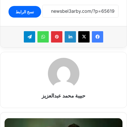
نسخ الرابط
لينكدإن
بينتيريست
واتساب
تيلقرام
حبيبة محمد عبدالعزيز
حمدي
عاشور