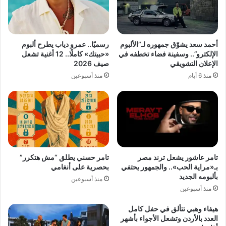
أحمد سعد يشوّق جمهوره لـ”الألبوم
رسميًا.. عمرو دياب يطرح ألبوم
الإلكترو”.. وسفينة فضاء تخطفه في
«حبيتك» كاملًا.. 12 أغنية تشعل
الإعلان التشويقي
صيف 2026
منذ 6 أيام
منذ أسبوعين
تامر عاشور يشعل ترند مصر
تامر حسني يطلق “مش هتكرر”
بـ«مراية الحب».. والجمهور يحتفي
بحصرية على أنغامي
بألبومه الجديد
منذ أسبوعين
منذ أسبوعين
هيفاء وهبي تتألق في حفل كامل
العدد بالأردن وتشعل الأجواء بأشهر