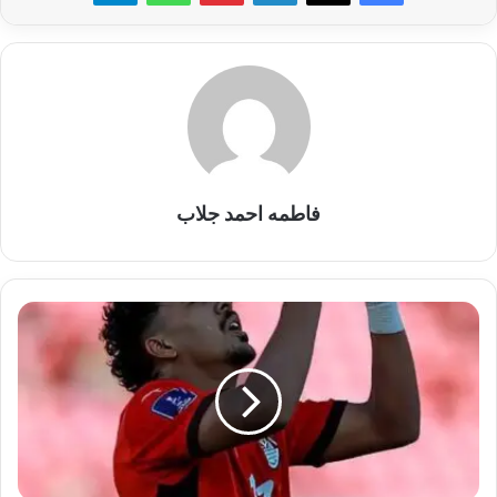
فاطمه احمد جلاب
الأهلي
في
مفاوضات
متقدمة
مع
إنبي
لضم
حامد