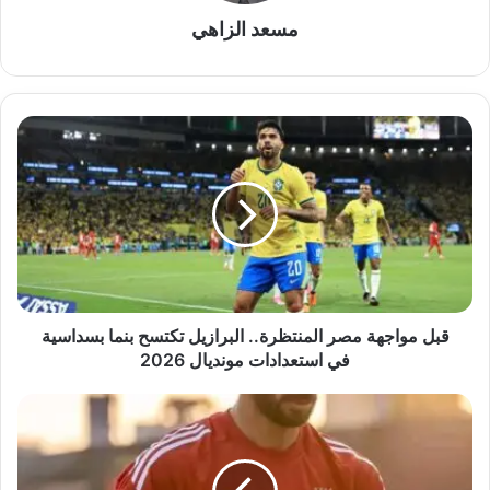
مسعد الزاهي
قبل
مواجهة
مصر
المنتظرة..
البرازيل
تكتسح
بنما
بسداسية
في
استعدادات
قبل مواجهة مصر المنتظرة.. البرازيل تكتسح بنما بسداسية
مونديال
في استعدادات مونديال 2026
2026
الزمالك
يحسم
صفقة
أحمد