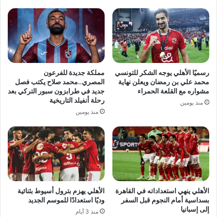
رسميًا الأهلي يوجه الشكر للتونسي
مملكة جديدة للفرعون
محمد علي بن رمضان ويعلن نهاية
المصري..محمد صلاح يكتب فصل
مشواره مع القلعة الحمراء
جديد في طرابزون سبور التركي بعد
رحلة أنفيلد التاريخية
منذ يومين
منذ يومين
الأهلي ينهي استعداداته في القاهرة
الأهلي يهزم بترول أسيوط بثنائية
بسداسية أمام النجوم قبل السفر
وديًا استعدادًا للموسم الجديد
إلى إسبانيا
منذ 3 أيام