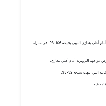
أنهى الفريق الأول لكرة السلة بالنادي الأهلي مشاركته في بطولة الدوري الأفريقي لكرة السلة (BAL) بالمركز الرابع، بعدما خسر أمام أهلي بنغازي الليبي بنتيجة 106-98، في مباراة
.