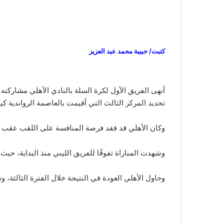
كتبت/ حبيبة محمد عبد العزيز
تحديد المركز الثالث التي أقيمت بالعاصمة الرواندية كي
وكان الأهلي قد فقد فرصة المنافسة على اللقب عقب خسارته أمام تايجرز الرواندي بنتيجة 106-97 في
وشهدت المباراة تفوقًا للفريق الليبي منذ البداية، حيث حسم الفترة الأولى بنتيجة 25-23، قبل أن يوسع الفار
وحاول الأهلي العودة في النتيجة خلال الفترة الثالثة، ونج