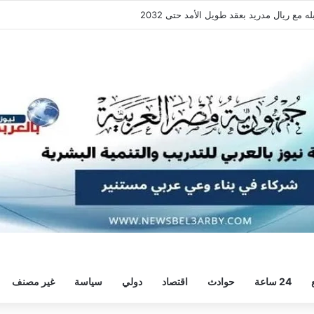
فقة هيثم حسن.. واللاعب يُرحب
24 ساعة
حوادث
اقتصاد
دولي
سياسة
غير مصنف