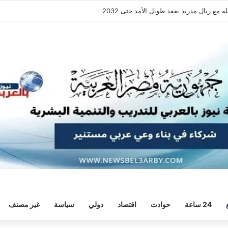
فقة هيثم حسن.. واللاعب يُرحب
24 ساعة
حوادث
اقتصاد
دولي
سياسة
غير مصنف