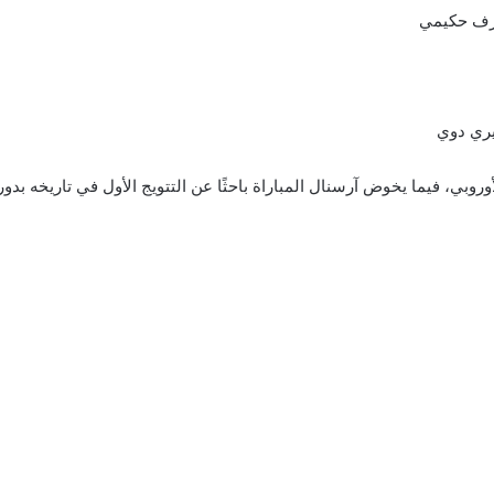
أشرف حكيمي
يري دوي
وبي، فيما يخوض آرسنال المباراة باحثًا عن التتويج الأول في تاريخه بدو