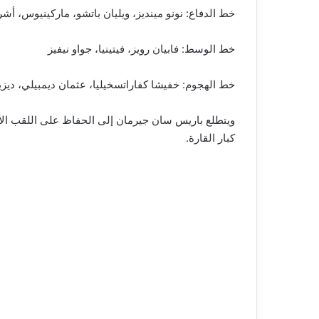
خط الدفاع: نونو مينديز، ويليان باتشو، ماركينيوس، 
خط الوسط: فابيان رويز، فيتينيا، جواو نيفيز
خط الهجوم: خفيشا كفاراتسخيليا، عثمان ديمبيلي، ديز
ويتطلع باريس سان جيرمان إلى الحفاظ على اللقب الأور
كبار القارة.