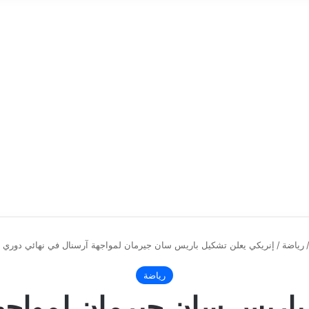
رياضة
/
إنريكي يعلن تشكيل باريس سان جيرمان لمواجهة آرسنال في نهائي دوري أب
رياضة
باريس سان جيرمان لمواجه