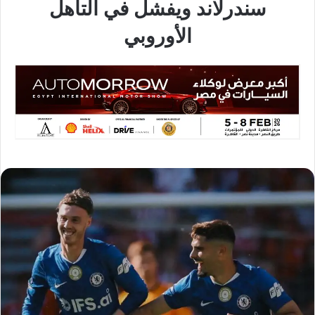
سندرلاند ويفشل في التأهل
الأوروبي