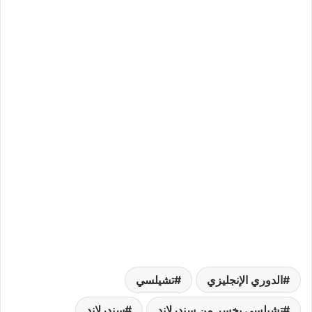
الدوري الإنجليزي
تشيلسي
تشيلسي يخسر من سندرلاند
سندرلاند