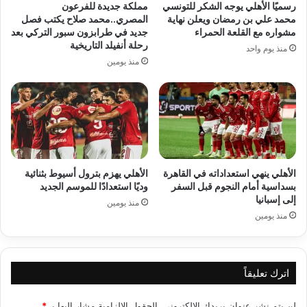
رسميًا الأهلي يوجه الشكر للتونسي
مملكة جديدة للفرعون
محمد علي بن رمضان ويعلن نهاية
المصري..محمد صلاح يكتب فصل
مشواره مع القلعة الحمراء
جديد في طرابزون سبور التركي بعد
رحلة أنفيلد التاريخية
منذ يوم واحد
منذ يومين
الأهلي ينهي استعداداته في القاهرة
الأهلي يهزم بترول أسيوط بثنائية
بسداسية أمام النجوم قبل السفر
وديًا استعدادًا للموسم الجديد
إلى إسبانيا
منذ يومين
منذ يومين
اترك تعليقاً
لن يتم نشر عنوان بريدك الإلكتروني.
الحقول الإلزامية مشار إليها بـ
*