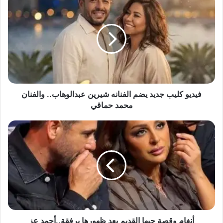
كليب
جديد
يضم
الفنانه
شيرين
عبدالوهاب..
والفنان
محمد
حماقي
فيديو كليب جديد يضم الفنانه شيرين عبدالوهاب.. والفنان
محمد حماقي
أنغام
وقصة
حبها
القديم
بعد
ظهورها
برفقة..أحمد
عز
أنغام وقصة حبها القديم بعد ظهورها برفقة..أحمد عز