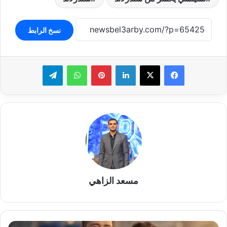
نسخ الرابط
لينكدإن
بينتيريست
واتساب
تيلقرام
مسعد الزاهي
فيديو