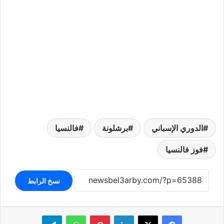
الدوري الإسباني
برشلونة
فالنسيا
فوز فالنسيا
نسخ الرابط
لينكدإن
بينتيريست
واتساب
تيلقرام