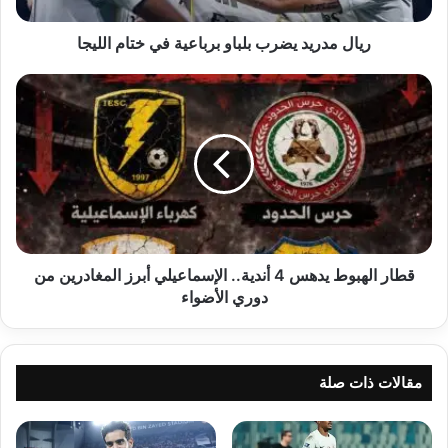
ريال مدريد يضرب بلباو برباعية في ختام الليجا
قطار
الهبوط
يدهس
4
أندية..
الإسماعيلي
أبرز
المغادرين
من
دوري
قطار الهبوط يدهس 4 أندية.. الإسماعيلي أبرز المغادرين من
الأضواء
دوري الأضواء
مقالات ذات صلة