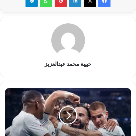
حبيبة محمد عبدالعزيز
ريال
مدريد
يضرب
بلباو
برباعية
في
ختام
الليجا