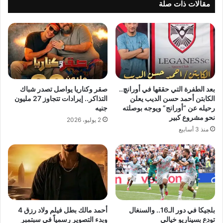
مقالات ذات صلة
بعد الطفرة التي حققها في أورانچ..
صقر وكناريا يواصل تصدر شباك
الكابتن أحمد حسن الديب يعلن
التذاكر.. إيرادات تتجاوز 27 مليون
رحيله عن “أورانج” ويوجه بوصلته
جنيه
نحو مشروع كبير
2 يوليو، 2026
منذ 3 أسابيع
بلجيكا في دور الـ16.. والسنغال
أحمد مالك بطل فيلم ولاد رزق 4
تودع بسيناريو خيالي
وبدء التصوير رسمياً في سبتمبر