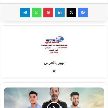
لينكدإن
بينتيريست
واتساب
تيلقرام
نيوز بالعربي
موقع
الويب
مودرن
ضد
غزل
المحلة...