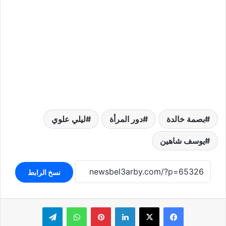
بصمة خالدة
دور المرأة
ليلي علوي
يوسف شاهين
نسخ الرابط
لينكدإن
بينتيريست
واتساب
تيلقرام