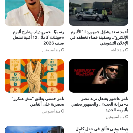
أحمد سعد يشوّق جمهوره لـ”الألبوم
رسميًا.. عمرو دياب يطرح ألبوم
الإلكترو”.. وسفينة فضاء تخطفه في
«حبيتك» كاملًا.. 12 أغنية تشعل
الإعلان التشويقي
صيف 2026
منذ 6 أيام
منذ أسبوعين
تامر عاشور يشعل ترند مصر
تامر حسني يطلق “مش هتكرر”
بـ«مراية الحب».. والجمهور يحتفي
بحصرية على أنغامي
بألبومه الجديد
منذ أسبوعين
منذ أسبوعين
هيفاء وهبي تتألق في حفل كامل