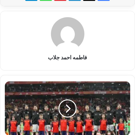
فاطمه احمد جلاب
حسام
حسن
يعلن
القائمة
المبدئية
لمنتخب
مصر
استعدادًا
لكأس