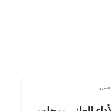
خ المصري
أداء العلني بمجلس